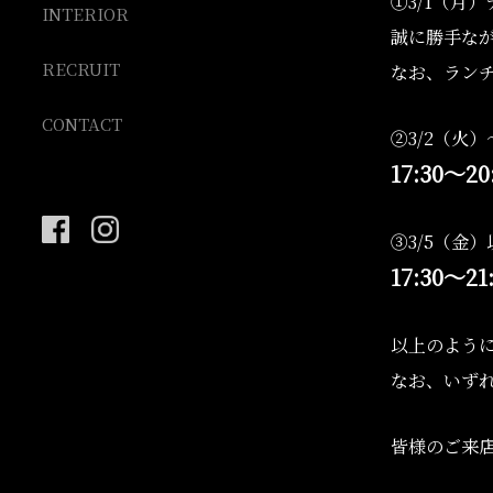
①3/1（月
INTERIOR
誠に勝手な
RECRUIT
なお、ラン
CONTACT
②3/2（火
17:30～20
③3/5（金
17:30～21
以上のよう
なお、いず
皆様のご来